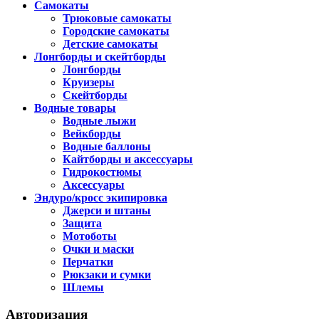
Самокаты
Трюковые самокаты
Городские самокаты
Детские самокаты
Лонгборды и скейтборды
Лонгборды
Круизеры
Скейтборды
Водные товары
Водные лыжи
Вейкборды
Водные баллоны
Кайтборды и аксессуары
Гидрокостюмы
Аксессуары
Эндуро/кросс экипировка
Джерси и штаны
Защита
Мотоботы
Очки и маски
Перчатки
Рюкзаки и сумки
Шлемы
Авторизация