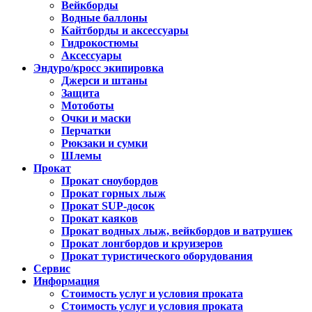
Вейкборды
Водные баллоны
Кайтборды и аксессуары
Гидрокостюмы
Аксессуары
Эндуро/кросс экипировка
Джерси и штаны
Защита
Мотоботы
Очки и маски
Перчатки
Рюкзаки и сумки
Шлемы
Прокат
Прокат сноубордов
Прокат горных лыж
Прокат SUP-досок
Прокат каяков
Прокат водных лыж, вейкбордов и ватрушек
Прокат лонгбордов и круизеров
Прокат туристического оборудования
Сервис
Информация
Стоимость услуг и условия проката
Стоимость услуг и условия проката