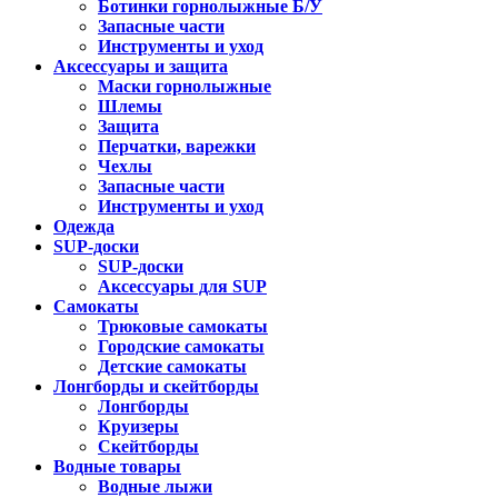
Ботинки горнолыжные Б/У
Запасные части
Инструменты и уход
Аксессуары и защита
Маски горнолыжные
Шлемы
Защита
Перчатки, варежки
Чехлы
Запасные части
Инструменты и уход
Одежда
SUP-доски
SUP-доски
Аксессуары для SUP
Самокаты
Трюковые самокаты
Городские самокаты
Детские самокаты
Лонгборды и скейтборды
Лонгборды
Круизеры
Скейтборды
Водные товары
Водные лыжи