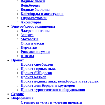
Водные лыжи
Вейкборды
Водные баллоны
Кайтборды и аксессуары
Гидрокостюмы
Аксессуары
Эндуро/кросс экипировка
Джерси и штаны
Защита
Мотоботы
Очки и маски
Перчатки
Рюкзаки и сумки
Шлемы
Прокат
Прокат сноубордов
Прокат горных лыж
Прокат SUP-досок
Прокат каяков
Прокат водных лыж, вейкбордов и ватрушек
Прокат лонгбордов и круизеров
Прокат туристического оборудования
Сервис
Информация
Стоимость услуг и условия проката