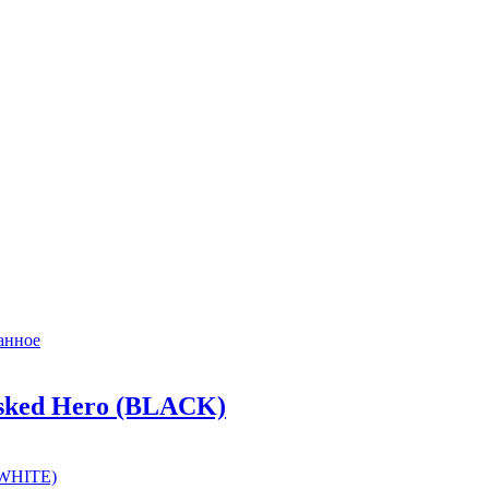
анное
ked Hero (BLACK)