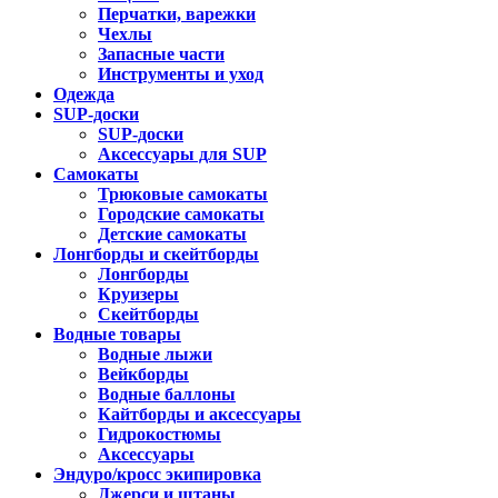
Перчатки, варежки
Чехлы
Запасные части
Инструменты и уход
Одежда
SUP-доски
SUP-доски
Аксессуары для SUP
Самокаты
Трюковые самокаты
Городские самокаты
Детские самокаты
Лонгборды и скейтборды
Лонгборды
Круизеры
Скейтборды
Водные товары
Водные лыжи
Вейкборды
Водные баллоны
Кайтборды и аксессуары
Гидрокостюмы
Аксессуары
Эндуро/кросс экипировка
Джерси и штаны