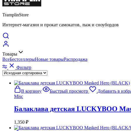
TramplinStore
Интернет-магазин и прокат самокатов, лыж и сноубордов
Товары
Все
Бестселлеры
Новые товары
Распродажа
Фильтр
В корзину
Быстрый просмотр
Добавить в избр
Misc
Балаклава детская LUCKYBOO Mas
1,350
₽