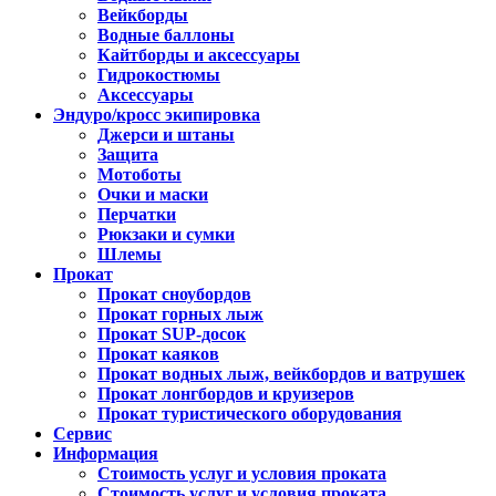
Вейкборды
Водные баллоны
Кайтборды и аксессуары
Гидрокостюмы
Аксессуары
Эндуро/кросс экипировка
Джерси и штаны
Защита
Мотоботы
Очки и маски
Перчатки
Рюкзаки и сумки
Шлемы
Прокат
Прокат сноубордов
Прокат горных лыж
Прокат SUP-досок
Прокат каяков
Прокат водных лыж, вейкбордов и ватрушек
Прокат лонгбордов и круизеров
Прокат туристического оборудования
Сервис
Информация
Стоимость услуг и условия проката
Стоимость услуг и условия проката