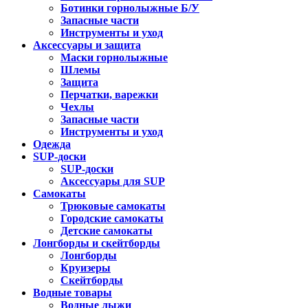
Ботинки горнолыжные Б/У
Запасные части
Инструменты и уход
Аксессуары и защита
Маски горнолыжные
Шлемы
Защита
Перчатки, варежки
Чехлы
Запасные части
Инструменты и уход
Одежда
SUP-доски
SUP-доски
Аксессуары для SUP
Самокаты
Трюковые самокаты
Городские самокаты
Детские самокаты
Лонгборды и скейтборды
Лонгборды
Круизеры
Скейтборды
Водные товары
Водные лыжи