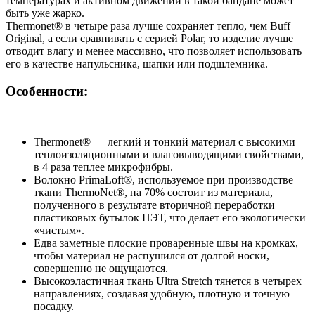
температурах и активном движении в такой бандане может
быть уже жарко.
Thermonet® в четыре раза лучше сохраняет тепло, чем Buff
Original, а если сравнивать с серией Polar, то изделие лучше
отводит влагу и менее массивно, что позволяет использовать
его в качестве напульсника, шапки или подшлемника.
Особенности:
Thermonet® — легкий и тонкий материал с высокими
теплоизоляционными и влаговыводящими свойствами,
в 4 раза теплее микрофибры.
Волокно PrimaLoft®, используемое при производстве
ткани ThermoNet®, на 70% состоит из материала,
полученного в результате вторичной переработки
пластиковых бутылок ПЭТ, что делает его экологически
«чистым».
Едва заметные плоские проваренные швы на кромках,
чтобы материал не распушился от долгой носки,
совершенно не ощущаются.
Высокоэластичная ткань Ultra Stretch тянется в четырех
направлениях, создавая удобную, плотную и точную
посадку.