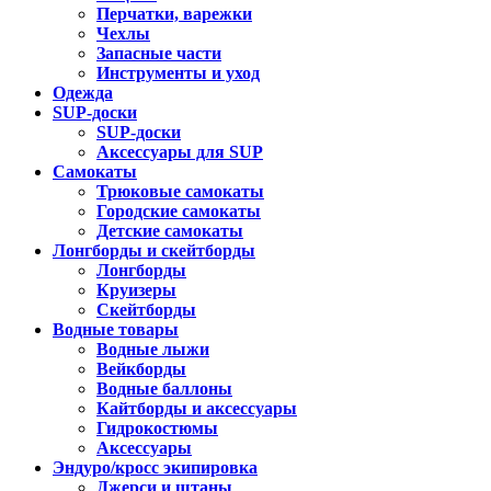
Перчатки, варежки
Чехлы
Запасные части
Инструменты и уход
Одежда
SUP-доски
SUP-доски
Аксессуары для SUP
Самокаты
Трюковые самокаты
Городские самокаты
Детские самокаты
Лонгборды и скейтборды
Лонгборды
Круизеры
Скейтборды
Водные товары
Водные лыжи
Вейкборды
Водные баллоны
Кайтборды и аксессуары
Гидрокостюмы
Аксессуары
Эндуро/кросс экипировка
Джерси и штаны