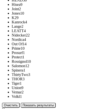
HEAD
30
Hisea
9
Joint
2
Jones
10
K2
9
Kanrock
4
Lange
2
LEATT
4
Nidecker
22
Nordica
4
Out Of
14
Prime
10
Prosurf
1
Protect
1
Rossignol
10
Salomon
12
Spinera
1
ThirtyTwo
3
THOR
3
Tiger
1
Union
9
Vemar
2
Volkl
1
Очистить
Показать результаты