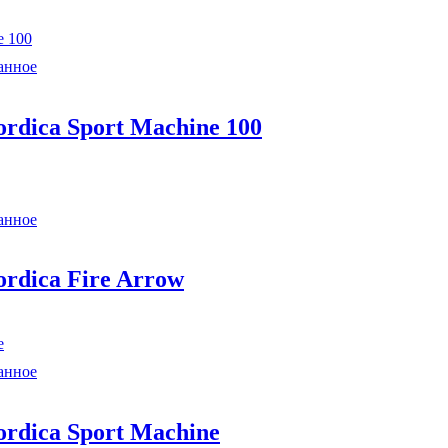
анное
rdica Sport Machine 100
анное
rdica Fire Arrow
анное
rdica Sport Machine