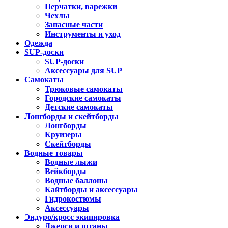
Перчатки, варежки
Чехлы
Запасные части
Инструменты и уход
Одежда
SUP-доски
SUP-доски
Аксессуары для SUP
Самокаты
Трюковые самокаты
Городские самокаты
Детские самокаты
Лонгборды и скейтборды
Лонгборды
Круизеры
Скейтборды
Водные товары
Водные лыжи
Вейкборды
Водные баллоны
Кайтборды и аксессуары
Гидрокостюмы
Аксессуары
Эндуро/кросс экипировка
Джерси и штаны