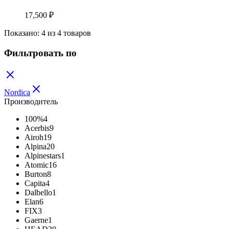
17,500
₽
Показано:
4
из
4
товаров
Фильтровать по
Nordica
Производитель
100%
4
Acerbis
9
Airoh
19
Alpina
20
Alpinestars
1
Atomic
16
Burton
8
Capita
4
Dalbello
1
Elan
6
FIX
3
Gaerne
1