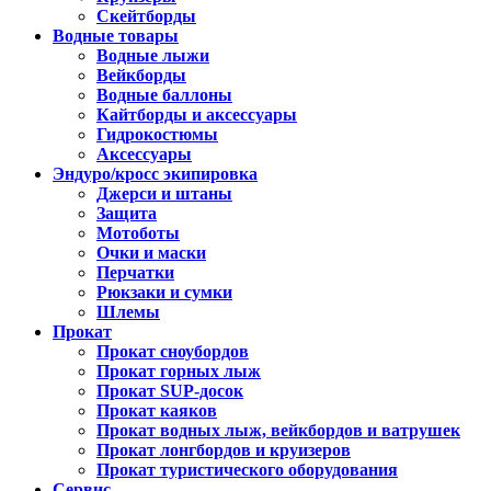
Скейтборды
Водные товары
Водные лыжи
Вейкборды
Водные баллоны
Кайтборды и аксессуары
Гидрокостюмы
Аксессуары
Эндуро/кросс экипировка
Джерси и штаны
Защита
Мотоботы
Очки и маски
Перчатки
Рюкзаки и сумки
Шлемы
Прокат
Прокат сноубордов
Прокат горных лыж
Прокат SUP-досок
Прокат каяков
Прокат водных лыж, вейкбордов и ватрушек
Прокат лонгбордов и круизеров
Прокат туристического оборудования
Сервис