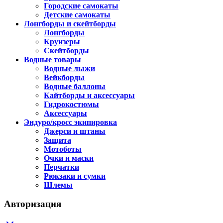
Городские самокаты
Детские самокаты
Лонгборды и скейтборды
Лонгборды
Круизеры
Скейтборды
Водные товары
Водные лыжи
Вейкборды
Водные баллоны
Кайтборды и аксессуары
Гидрокостюмы
Аксессуары
Эндуро/кросс экипировка
Джерси и штаны
Защита
Мотоботы
Очки и маски
Перчатки
Рюкзаки и сумки
Шлемы
Авторизация