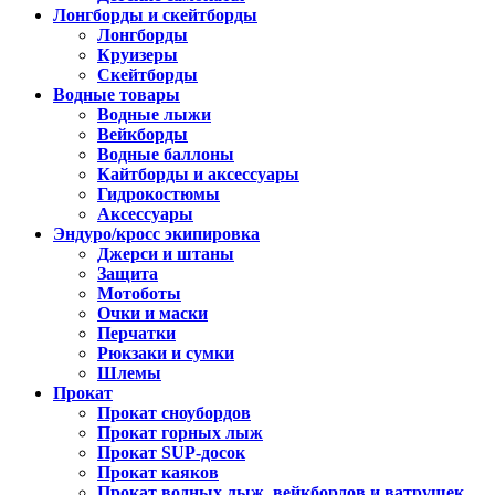
Лонгборды и скейтборды
Лонгборды
Круизеры
Скейтборды
Водные товары
Водные лыжи
Вейкборды
Водные баллоны
Кайтборды и аксессуары
Гидрокостюмы
Аксессуары
Эндуро/кросс экипировка
Джерси и штаны
Защита
Мотоботы
Очки и маски
Перчатки
Рюкзаки и сумки
Шлемы
Прокат
Прокат сноубордов
Прокат горных лыж
Прокат SUP-досок
Прокат каяков
Прокат водных лыж, вейкбордов и ватрушек