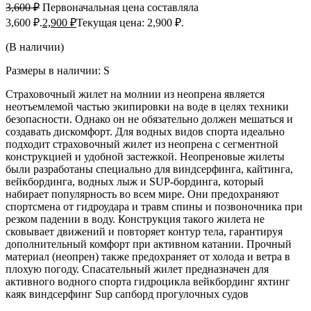
3,600
₽
Первоначальная цена составляла
3,600 ₽.
2,900
₽
Текущая цена: 2,900 ₽.
(В наличии)
Размеры в наличии: S
Страховочный жилет на молнии из неопрена является
неотъемлемой частью экипировки на воде в целях техники
безопасности. Однако он не обязательно должен мешаться и
создавать дискомфорт. Для водных видов спорта идеально
подходит страховочный жилет из неопрена с сегментной
конструкцией и удобной застежкой. Неопреновые жилеты
были разработаны специально для виндсерфинга, кайтинга,
вейкбординга, водных лыж и SUP-бординга, который
набирает популярность во всем мире. Они предохраняют
спортсмена от гидроудара и травм спины и позвоночника при
резком падении в воду. Конструкция такого жилета не
сковывает движений и повторяет контур тела, гарантируя
дополнительный комфорт при активном катании. Прочный
материал (неопрен) также предохраняет от холода и ветра в
плохую погоду. Спасательный жилет предназначен для
активного водного спорта гидроцикла вейкбординг яхтинг
каяк виндсерфинг Sup сапборд прогулочных судов