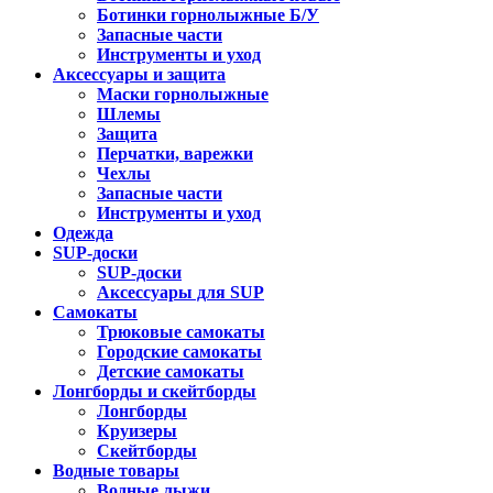
Ботинки горнолыжные Б/У
Запасные части
Инструменты и уход
Аксессуары и защита
Маски горнолыжные
Шлемы
Защита
Перчатки, варежки
Чехлы
Запасные части
Инструменты и уход
Одежда
SUP-доски
SUP-доски
Аксессуары для SUP
Самокаты
Трюковые самокаты
Городские самокаты
Детские самокаты
Лонгборды и скейтборды
Лонгборды
Круизеры
Скейтборды
Водные товары
Водные лыжи