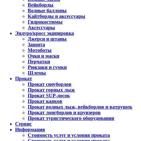
Вейкборды
Водные баллоны
Кайтборды и аксессуары
Гидрокостюмы
Аксессуары
Эндуро/кросс экипировка
Джерси и штаны
Защита
Мотоботы
Очки и маски
Перчатки
Рюкзаки и сумки
Шлемы
Прокат
Прокат сноубордов
Прокат горных лыж
Прокат SUP-досок
Прокат каяков
Прокат водных лыж, вейкбордов и ватрушек
Прокат лонгбордов и круизеров
Прокат туристического оборудования
Сервис
Информация
Стоимость услуг и условия проката
Стоимость услуг и условия проката