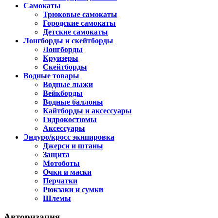
Самокаты
Трюковые самокаты
Городские самокаты
Детские самокаты
Лонгборды и скейтборды
Лонгборды
Круизеры
Скейтборды
Водные товары
Водные лыжи
Вейкборды
Водные баллоны
Кайтборды и аксессуары
Гидрокостюмы
Аксессуары
Эндуро/кросс экипировка
Джерси и штаны
Защита
Мотоботы
Очки и маски
Перчатки
Рюкзаки и сумки
Шлемы
Авторизация