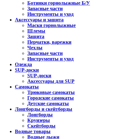
Ботинки горнолыжные Б/У
Запасные части
Инструменты и уход
Аксессуары и защита
Маски горнолыжные
Шлемы
Защита
Перчатки, варежки
Чехлы
Запасные части
Инструменты и уход
Одежда
SUP-доски
SUP-доски
Аксессуары для SUP
Самокаты
Трюковые самокаты
Городские самокаты
Детские самокаты
Лонгборды и скейтборды
Лонгборды
Круизеры
Скейтборды
Водные товары
Водные лыжи