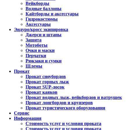
Вейкборды
Водные баллоны
Кайтборды и аксессуары
Гидрокостюмы
Аксессуары
Эндуро/кросс экипировка
Джерси и штаны
Защита
Мотоботы
Очки и маски
Перчатки
Рюкзаки и сумки
Шлемы
Прокат
Прокат сноубордов
Прокат горных лыж
Прокат SUP-досок
Прокат каяков
Прокат водных лыж, вейкбордов и ватрушек
Прокат лонгбордов и круизеров
Прокат туристического оборудования
Сервис
Информация
Стоимость услуг и условия проката
Стоимость услуг и условия проката