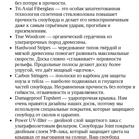
без потери в прочности.
Tri-Axial Fiberglass — это особая запатентованная
технология сплетения стекловолокна повышает
прочность сноуборда и делает его невосприимчивым
даже к самым серьёзным ударам, прогибам и
приземлениям.
True Woodcore — органический сердечник из
ультрапрочных пород древесины.
Hardwood Stripes — чередование типов твёрдой и
мягкой древесины помогает развивать максимальные
скорости. Доска словно «сглаживает» неровности
рельефа. Продольные полосы делают доску более
упругой, что даёт мощный «щелчок».
Carbon Stringers — поолоски из карбона для защиты
ноуза и тейла — наиболее подвижных и гнущихся
частей сноуборда. Несравненная прочность без потери в
гибкости, отзывчивости и управляемости.
Damageproof Topsheet — ударопрочная крышка. Нам
очень нравятся дизайны наших досок, поэтому мы
используем специальные покрытия, которые защищают
сноуборд от сколов и царапин.
Power UV-filter — двойной слой защитного лака с
ультрафиолетовым фильтром. Сноуборды Joint покрыты
двойным слоем УФ-лака, который защищает цвета на
крышках от выгорания на солнце. Ваш сноуборд