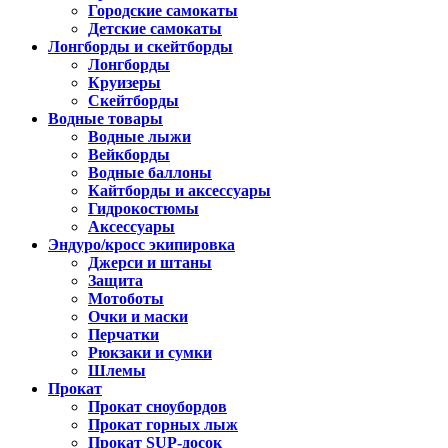
Городские самокаты
Детские самокаты
Лонгборды и скейтборды
Лонгборды
Круизеры
Скейтборды
Водные товары
Водные лыжи
Вейкборды
Водные баллоны
Кайтборды и аксессуары
Гидрокостюмы
Аксессуары
Эндуро/кросс экипировка
Джерси и штаны
Защита
Мотоботы
Очки и маски
Перчатки
Рюкзаки и сумки
Шлемы
Прокат
Прокат сноубордов
Прокат горных лыж
Прокат SUP-досок