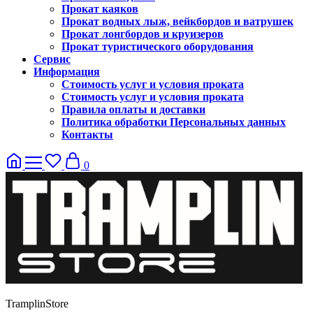
Прокат каяков
Прокат водных лыж, вейкбордов и ватрушек
Прокат лонгбордов и круизеров
Прокат туристического оборудования
Сервис
Информация
Стоимость услуг и условия проката
Стоимость услуг и условия проката
Правила оплаты и доставки
Политика обработки Персональных данных
Контакты
0
TramplinStore