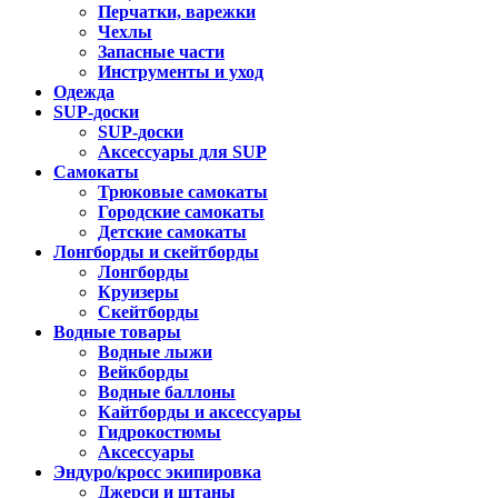
Перчатки, варежки
Чехлы
Запасные части
Инструменты и уход
Одежда
SUP-доски
SUP-доски
Аксессуары для SUP
Самокаты
Трюковые самокаты
Городские самокаты
Детские самокаты
Лонгборды и скейтборды
Лонгборды
Круизеры
Скейтборды
Водные товары
Водные лыжи
Вейкборды
Водные баллоны
Кайтборды и аксессуары
Гидрокостюмы
Аксессуары
Эндуро/кросс экипировка
Джерси и штаны