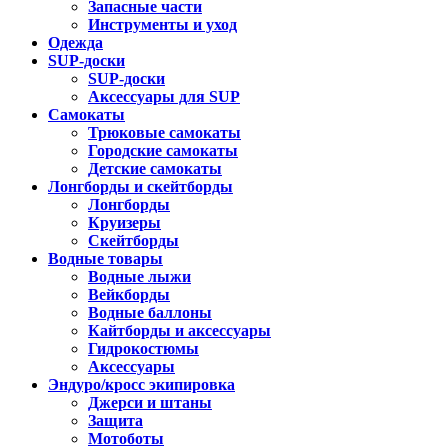
Запасные части
Инструменты и уход
Одежда
SUP-доски
SUP-доски
Аксессуары для SUP
Самокаты
Трюковые самокаты
Городские самокаты
Детские самокаты
Лонгборды и скейтборды
Лонгборды
Круизеры
Скейтборды
Водные товары
Водные лыжи
Вейкборды
Водные баллоны
Кайтборды и аксессуары
Гидрокостюмы
Аксессуары
Эндуро/кросс экипировка
Джерси и штаны
Защита
Мотоботы