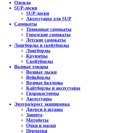
Одежда
SUP-доски
SUP-доски
Аксессуары для SUP
Самокаты
Трюковые самокаты
Городские самокаты
Детские самокаты
Лонгборды и скейтборды
Лонгборды
Круизеры
Скейтборды
Водные товары
Водные лыжи
Вейкборды
Водные баллоны
Кайтборды и аксессуары
Гидрокостюмы
Аксессуары
Эндуро/кросс экипировка
Джерси и штаны
Защита
Мотоботы
Очки и маски
Перчатки