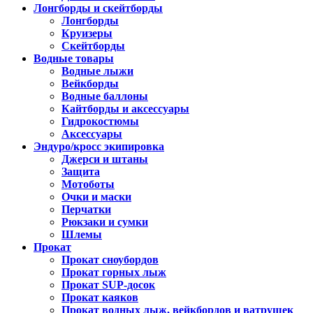
Лонгборды и скейтборды
Лонгборды
Круизеры
Скейтборды
Водные товары
Водные лыжи
Вейкборды
Водные баллоны
Кайтборды и аксессуары
Гидрокостюмы
Аксессуары
Эндуро/кросс экипировка
Джерси и штаны
Защита
Мотоботы
Очки и маски
Перчатки
Рюкзаки и сумки
Шлемы
Прокат
Прокат сноубордов
Прокат горных лыж
Прокат SUP-досок
Прокат каяков
Прокат водных лыж, вейкбордов и ватрушек