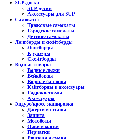
SUP-доски
SUP-доски
Аксессуары для SUP
Самокаты
Трюковые самокаты
Городские самокаты
Детские самокаты
Лонгборды и скейтборды
Лонгборды
Круизеры
Скейтборды
Водные товары
Водные лыжи
Вейкборды
Водные баллоны
Кайтборды и аксессуары
Гидрокостюмы
Аксессуары
Эндуро/кросс экипировка
Джерси и штаны
Защита
Мотоботы
Очки и маски
Перчатки
Рюкзаки и сумки