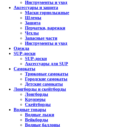
Инструменты и уход
Аксессуары и защита
Маски горнолыжные
Шлемы
Защита
Перчатки, варежки
Чехлы
Запасные части
Инструменты и уход
Одежда
SUP-доски
SUP-доски
Аксессуары для SUP
Самокаты
Трюковые самокаты
Городские самокаты
Детские самокаты
Лонгборды и скейтборды
Лонгборды
Круизеры
Скейтборды
Водные товары
Водные лыжи
Вейкборды
Водные баллоны