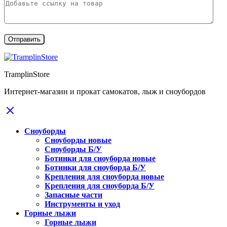
TramplinStore
Интернет-магазин и прокат самокатов, лыж и сноубордов
Сноуборды
Сноуборды новые
Сноуборды Б/У
Ботинки для сноуборда новые
Ботинки для сноуборда Б/У
Крепления для сноуборда новые
Крепления для сноуборда Б/У
Запасные части
Инструменты и уход
Горные лыжи
Горные лыжи