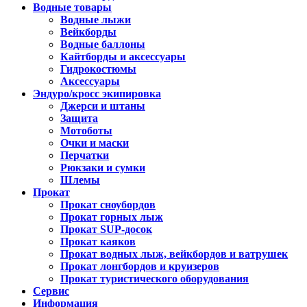
Водные товары
Водные лыжи
Вейкборды
Водные баллоны
Кайтборды и аксессуары
Гидрокостюмы
Аксессуары
Эндуро/кросс экипировка
Джерси и штаны
Защита
Мотоботы
Очки и маски
Перчатки
Рюкзаки и сумки
Шлемы
Прокат
Прокат сноубордов
Прокат горных лыж
Прокат SUP-досок
Прокат каяков
Прокат водных лыж, вейкбордов и ватрушек
Прокат лонгбордов и круизеров
Прокат туристического оборудования
Сервис
Информация