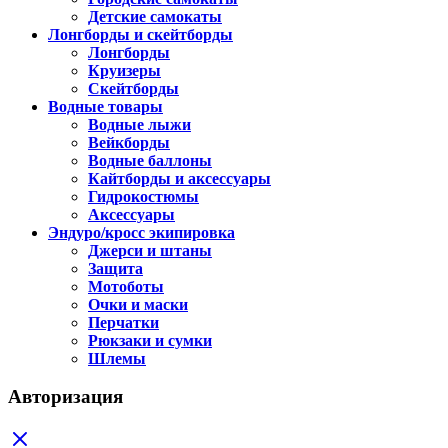
Детские самокаты
Лонгборды и скейтборды
Лонгборды
Круизеры
Скейтборды
Водные товары
Водные лыжи
Вейкборды
Водные баллоны
Кайтборды и аксессуары
Гидрокостюмы
Аксессуары
Эндуро/кросс экипировка
Джерси и штаны
Защита
Мотоботы
Очки и маски
Перчатки
Рюкзаки и сумки
Шлемы
Авторизация