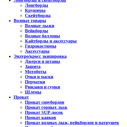
Лонгборды и скейтборды
Лонгборды
Круизеры
Скейтборды
Водные товары
Водные лыжи
Вейкборды
Водные баллоны
Кайтборды и аксессуары
Гидрокостюмы
Аксессуары
Эндуро/кросс экипировка
Джерси и штаны
Защита
Мотоботы
Очки и маски
Перчатки
Рюкзаки и сумки
Шлемы
Прокат
Прокат сноубордов
Прокат горных лыж
Прокат SUP-досок
Прокат каяков
Прокат водных лыж, вейкбордов и ватрушек