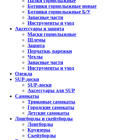
Палки горнолыжные
Ботинки горнолыжные новые
Ботинки горнолыжные Б/У
Запасные части
Инструменты и уход
Аксессуары и защита
Маски горнолыжные
Шлемы
Защита
Перчатки, варежки
Чехлы
Запасные части
Инструменты и уход
Одежда
SUP-доски
SUP-доски
Аксессуары для SUP
Самокаты
Трюковые самокаты
Городские самокаты
Детские самокаты
Лонгборды и скейтборды
Лонгборды
Круизеры
Скейтборды