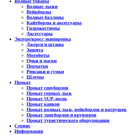
Водные товары
Водные лыжи
Вейкборды
Водные баллоны
Кайтборды и аксессуары
Гидрокостюмы
Аксессуары
Эндуро/кросс экипировка
Джерси и штаны
Защита
Мотоботы
Очки и маски
Перчатки
Рюкзаки и сумки
Шлемы
Прокат
Прокат сноубордов
Прокат горных лыж
Прокат SUP-досок
Прокат каяков
Прокат водных лыж, вейкбордов и ватрушек
Прокат лонгбордов и круизеров
Прокат туристического оборудования
Сервис
Информация