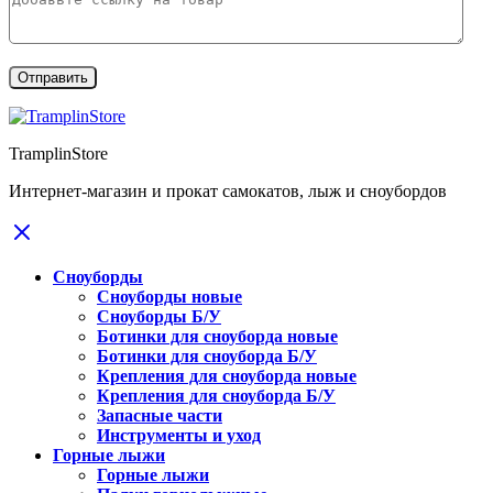
TramplinStore
Интернет-магазин и прокат самокатов, лыж и сноубордов
Сноуборды
Сноуборды новые
Сноуборды Б/У
Ботинки для сноуборда новые
Ботинки для сноуборда Б/У
Крепления для сноуборда новые
Крепления для сноуборда Б/У
Запасные части
Инструменты и уход
Горные лыжи
Горные лыжи