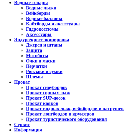
Водные товары
Водные лыжи
Вейкборды
Водные баллоны
Кайтборды и аксессуары
Гидрокостюмы
Аксессуары
Эндуро/кросс экипировка
Джерси и штаны
Защита
Мотоботы
Очки и маски
Перчатки
Рюкзаки и сумки
Шлемы
Прокат
Прокат сноубордов
Прокат горных лыж
Прокат SUP-досок
Прокат каяков
Прокат водных лыж, вейкбордов и ватрушек
Прокат лонгбордов и круизеров
Прокат туристического оборудования
Сервис
Информация