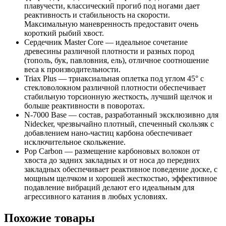
плавучести, классический прогиб под ногами дает
реактивность и стабильность на скорости.
Максимальную маневренность предоставит очень
короткий рыбий хвост.
Сердечник Master Core — идеальное сочетание
древесины различной плотности и разных пород
(тополь, бук, павловния, ель), отличное соотношение
веса к производительности.
Triax Plus — триаксиальная оплетка под углом 45° с
стекловолокном различной плотности обеспечивает
стабильную торсионную жесткость, лучший щелчок и
больше реактивности в поворотах.
N-7000 Base — состав, разработанный эксклюзивно для
Nidecker, чрезвычайно плотный, спеченный скользяк с
добавлением нано-частиц карбона обеспечивает
исключительное скольжение.
Pop Carbon — размещение карбоновых волокон от
хвоста до задних закладных и от носа до передних
закладных обеспечивает реактивное поведение доске, с
мощным щелчком и хорошей жесткостью, эффективное
подавление вибраций делают его идеальным для
агрессивного катания в любых условиях.
Похожие товары