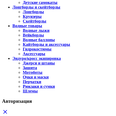
Детские самокаты
Лонгборды и скейтборды
Лонгборды
Круизеры
Скейтборды
Водные товары
Водные лыжи
Вейкборды
Водные баллоны
Кайтборды и аксессуары
Гидрокостюмы
Аксессуары
Эндуро/кросс экипировка
Джерси и штаны
Защита
Мотоботы
Очки и маски
Перчатки
Рюкзаки и сумки
Шлемы
Авторизация