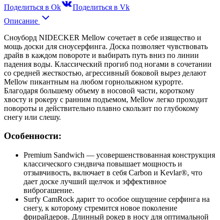
Поделиться в Ok
Поделиться в Vk
Описание
Сноуборд NIDECKER Mellow сочетает в себе изящество и
мощь доски для сноусерфинга. Доска позволяет чувствовать
драйв в каждом повороте и выбирать путь вниз по линии
падения воды. Классический прогиб под ногами в сочетании
со средней жесткостью, агрессивный боковой вырез делают
Mellow пикантным на любом горнолыжном курорте.
Благодаря большему объему в носовой части, короткому
хвосту и рокеру с ранним подъемом, Mellow легко проходит
повороты и действительно плавно скользит по глубокому
снегу или слешу.
Особенности:
Premium Sandwich — усовершенствованная конструкция
классического сэндвича повышает мощность и
отзывчивость, включает в себя Carbon и Kevlar®, что
дает доске лучший щелчок и эффективное
виброгашение.
Surfy CamRock дарит то особое ощущение серфинга на
снегу, к которому стремится новое поколение
фрирайдеров. Длинный рокер в носу для оптимальной