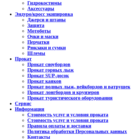
Гидрокостюмы
Аксессуары
Эндуро/кросс экипировка
Джерси и штаны
Защита
Мотоботы
Очки и маски
Перчатки
Рюкзаки и сумки
Шлемы
Прокат
Прокат сноубордов
Прокат горных лыж
Прокат SUP-досок
Прокат каяков
Прокат водных лыж, вейкбордов и ватрушек
Прокат лонгбордов и круизеров
Прокат туристического оборудования
Сервис
Информация
Стоимость услуг и условия проката
Стоимость услуг и условия проката
Правила оплаты и доставки
Политика обработки Персональных данных
Контакты