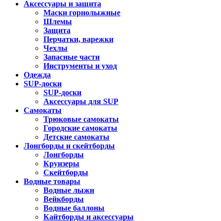
Аксессуары и защита
Маски горнолыжные
Шлемы
Защита
Перчатки, варежки
Чехлы
Запасные части
Инструменты и уход
Одежда
SUP-доски
SUP-доски
Аксессуары для SUP
Самокаты
Трюковые самокаты
Городские самокаты
Детские самокаты
Лонгборды и скейтборды
Лонгборды
Круизеры
Скейтборды
Водные товары
Водные лыжи
Вейкборды
Водные баллоны
Кайтборды и аксессуары