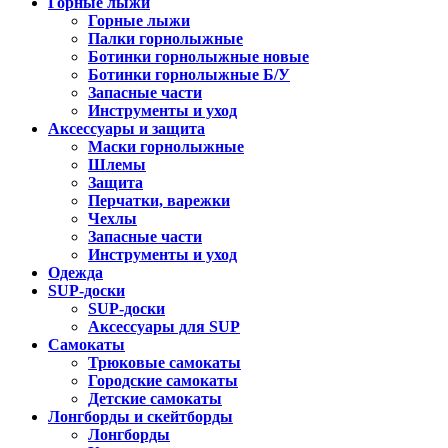
Горные лыжи
Горные лыжи
Палки горнолыжные
Ботинки горнолыжные новые
Ботинки горнолыжные Б/У
Запасные части
Инструменты и уход
Аксессуары и защита
Маски горнолыжные
Шлемы
Защита
Перчатки, варежки
Чехлы
Запасные части
Инструменты и уход
Одежда
SUP-доски
SUP-доски
Аксессуары для SUP
Самокаты
Трюковые самокаты
Городские самокаты
Детские самокаты
Лонгборды и скейтборды
Лонгборды