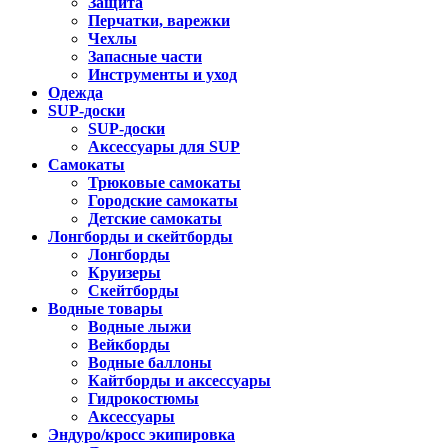
Защита
Перчатки, варежки
Чехлы
Запасные части
Инструменты и уход
Одежда
SUP-доски
SUP-доски
Аксессуары для SUP
Самокаты
Трюковые самокаты
Городские самокаты
Детские самокаты
Лонгборды и скейтборды
Лонгборды
Круизеры
Скейтборды
Водные товары
Водные лыжи
Вейкборды
Водные баллоны
Кайтборды и аксессуары
Гидрокостюмы
Аксессуары
Эндуро/кросс экипировка