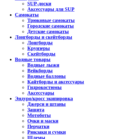
SUP-доски
Аксессуары для SUP
Самокаты
Трюковые самокаты
Городские самокаты
Детские самокаты
Лонгборды и скейтборды
Лонгборды
Круизеры
Скейтборды
Водные товары
Водные лыжи
Вейкборды
Водные баллоны
Кайтборды и аксессуары
Гидрокостюмы
Аксессуары
Эндуро/кросс экипировка
Джерси и штаны
Защита
Мотоботы
Очки и маски
Перчатки
Рюкзаки и сумки
Шлемы