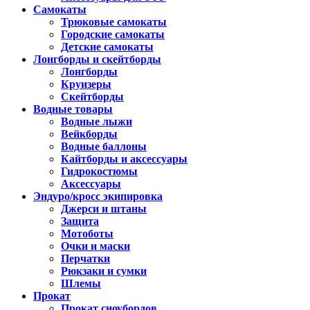
Самокаты
Трюковые самокаты
Городские самокаты
Детские самокаты
Лонгборды и скейтборды
Лонгборды
Круизеры
Скейтборды
Водные товары
Водные лыжи
Вейкборды
Водные баллоны
Кайтборды и аксессуары
Гидрокостюмы
Аксессуары
Эндуро/кросс экипировка
Джерси и штаны
Защита
Мотоботы
Очки и маски
Перчатки
Рюкзаки и сумки
Шлемы
Прокат
Прокат сноубордов