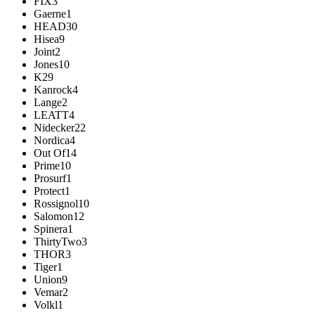
FIX
3
Gaerne
1
HEAD
30
Hisea
9
Joint
2
Jones
10
K2
9
Kanrock
4
Lange
2
LEATT
4
Nidecker
22
Nordica
4
Out Of
14
Prime
10
Prosurf
1
Protect
1
Rossignol
10
Salomon
12
Spinera
1
ThirtyTwo
3
THOR
3
Tiger
1
Union
9
Vemar
2
Volkl
1