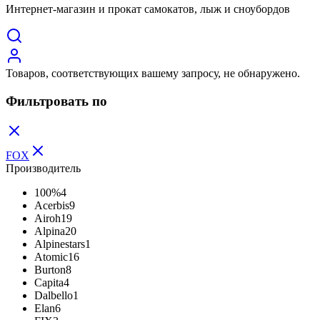
Интернет-магазин и прокат самокатов, лыж и сноубордов
Товаров, соответствующих вашему запросу, не обнаружено.
Фильтровать по
FOX
Производитель
100%
4
Acerbis
9
Airoh
19
Alpina
20
Alpinestars
1
Atomic
16
Burton
8
Capita
4
Dalbello
1
Elan
6